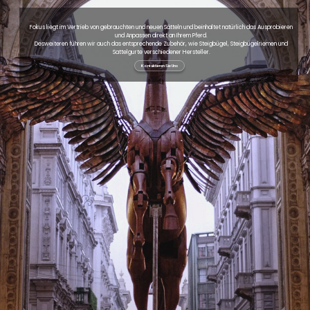
Fokus liegt im Vertrieb von gebrauchten und neuen Sätteln und beinhaltet natürlich das Ausprobieren
und Anpassen direkt an Ihrem Pferd.
Desweiteren führen wir auch das entsprechende Zubehör, wie Steigbügel, Steigbügelriemen und
Sattelgurte verschiedener Hersteller.
Kontaktieren Sie Uns