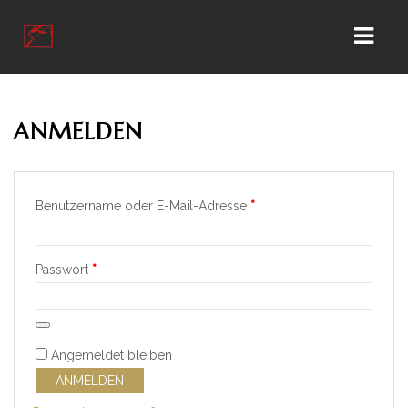
HOME
ANMELDEN
KONTAKT
GESCHÄFT
Erforderlich
Benutzername oder E-Mail-Adresse
*
WIR ÜBER UNS
KUNDEN KONTO
Erforderlich
Passwort
*
Angemeldet bleiben
ANMELDEN